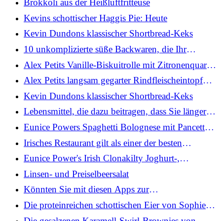
Brokkoli aus der Heißluftfritteuse
Kevins schottischer Haggis Pie: Heute
Kevin Dundons klassischer Shortbread-Keks
10 unkomplizierte süße Backwaren, die Ihr
Wochenende verschönern
Alex Petits Vanille-Biskuitrolle mit Zitronenquark
und Winterbeerenkompott
Alex Petits langsam gegarter Rindfleischeintopf
mit in Rotwein pochierten Pflaumen und
Kevin Dundons klassischer Shortbread-Keks
Pastinaken
Lebensmittel, die dazu beitragen, dass Sie länger
satt bleiben
Eunice Powers Spaghetti Bolognese mit Pancetta
und Linsen: Heute
Irisches Restaurant gilt als einer der besten
Gourmet-Restaurants Europas
Eunice Power's Irish Clonakilty Joghurt-,
Rosinen-, Kaffee- und Kleie-Muffins
Linsen- und Preiselbeersalat
Könnten Sie mit diesen Apps zur
Lebensmittelverschwendung Geld sparen?
Die proteinreichen schottischen Eier von Sophie
Richards
Die gesalzenen Karamell-Swirl-Brownies von