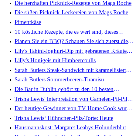
Die herzhaften Picknick-Rezepte von Mags Roche
Die süßen Picknick-Leckereien von Mags Roche
Pimentkäse
10 köstliche Rezepte, die es wert sind, dieses
Wochenende auf den Grill zu gehen
Planen Sie ein BBQ? Schauen Sie sich zuerst diese
5 Tipps zur Lebensmittelsicherheit an
Lily's Tahini-Joghurt-Dip mit gebratenen Kräutern,
gerösteten Karotten und Dukkah-Pitta-Chips
Lilly's Honigeis mit Himbeercoulis
Sarah Butlers Steak-Sandwich mit karamellisierten
Zwiebeln
Sarah Butlers Sommerbeeren-Tiramisu
Die Bar in Dublin gehört zu den 10 besten
Cocktailkarten der Welt
Trisha Lewis' Interpretation von Garnelen-Pil-Pil:
Heute
Der heutige Gewinner von TV Home Cook wurde
gekrönt
Trisha Lewis‘ Hühnchen-Pilz-Torte: Heute
Hausmannskost: Margaret Leahys Holunderblüten-
Himbeer-Käsekuchen