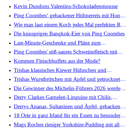
Kevin Dundons Valentins-Schokoladenmousse
Ping Coombes‘ gebackener Hühnerreis mit Honig
und Soja
Wie man laut einem Koch jedes Mal perfekten Reis
kocht
Die knusprigen Bangkok-Eier von Ping Coombes
Last-Minute-Geschenke und Pläne zum
Valentinstag aus ganz Irland
Ping Coombes' süß-saures Schweinefleisch mit
Ananas und Kiwi
Kommen Fleischbuffets aus der Mode?
Trishas klassisches Kiewer Hühnchen und
Krautsalat: Heute
Trishas Wurstbrötchen mit Apfel und getrockneten
Kräutern: Heute
Die Gewinner des Michelin-Führers 2026 werden
bei der Zeremonie in Dublin bekannt gegeben
Derry Clarkes Garnelen-Linguine mit Chilis,
Tomaten und Knoblauchbrot
Derrys Ananas, Sultaninen und Äpfel, gebacken in
Blätterteig und Zimtcreme
18 Orte in ganz Irland für ein Essen zu besonderen
Anlässen
Mags Roches riesiger Yorkshire-Pudding mit allem