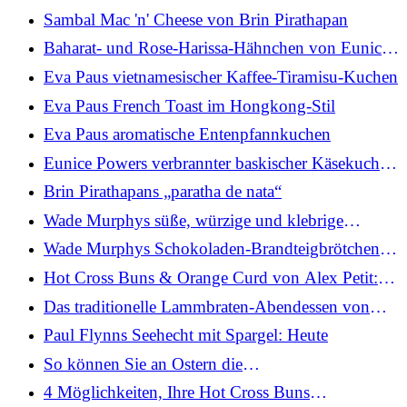
Koriander-Chutney
Sambal Mac 'n' Cheese von Brin Pirathapan
Baharat- und Rose-Harissa-Hähnchen von Eunice
Power mit Gewürzreis und Tahini
Eva Paus vietnamesischer Kaffee-Tiramisu-Kuchen
Eva Paus French Toast im Hongkong-Stil
Eva Paus aromatische Entenpfannkuchen
Eunice Powers verbrannter baskischer Käsekuchen
mit Blaubeerkompott und Sahne
Brin Pirathapans „paratha de nata“
Wade Murphys süße, würzige und klebrige
Schweinerippchen: Heute
Wade Murphys Schokoladen-Brandteigbrötchen:
Heute
Hot Cross Buns & Orange Curd von Alex Petit:
Heute
Das traditionelle Lammbraten-Abendessen von
Mags Roche: Heute
Paul Flynns Seehecht mit Spargel: Heute
So können Sie an Ostern die
Lebensmittelverschwendung reduzieren
4 Möglichkeiten, Ihre Hot Cross Buns