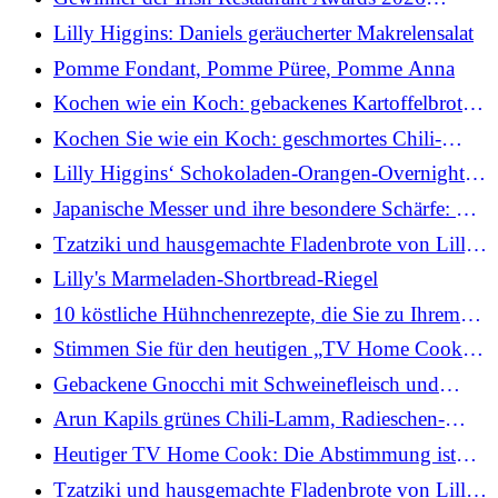
bekannt gegeben
Lilly Higgins: Daniels geräucherter Makrelensalat
Pomme Fondant, Pomme Püree, Pomme Anna
Kochen wie ein Koch: gebackenes Kartoffelbrot
mit Sauerrahm und Schnittlauch
Kochen Sie wie ein Koch: geschmortes Chili-
Rindfleisch und Bratkartoffeln mit Taco-Sauce
Lilly Higgins‘ Schokoladen-Orangen-Overnight-
Oats
Japanische Messer und ihre besondere Schärfe: was
sie so einzigartig macht
Tzatziki und hausgemachte Fladenbrote von Lilly
Higgins
Lilly's Marmeladen-Shortbread-Riegel
10 köstliche Hühnchenrezepte, die Sie zu Ihrem
wöchentlichen Abendessenplan hinzufügen
Stimmen Sie für den heutigen „TV Home Cook“
können
ab
Gebackene Gnocchi mit Schweinefleisch und
Butternusskürbis von Rosaria Manchese
Arun Kapils grünes Chili-Lamm, Radieschen-
Minz-Salat, gefrorene Gurke
Heutiger TV Home Cook: Die Abstimmung ist
jetzt eröffnet!
Tzatziki und hausgemachte Fladenbrote von Lilly