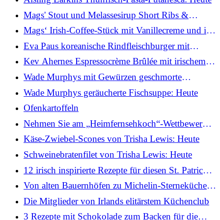
Mags' Stout und Melassesirup Short Ribs &
Krautsalat: Heute
Mags‘ Irish-Coffee-Stück mit Vanillecreme und in
Whiskey pochierten Birnen
Eva Paus koreanische Rindfleischburger mit
Kimchi-Ketchup und Lotuswurzelchips
Kev Ahernes Espressocrème Brûlée mit irischem
Sahnelikör: Heute
Wade Murphys mit Gewürzen geschmorte
Lammkeulen: Heute
Wade Murphys geräucherte Fischsuppe: Heute
Ofenkartoffeln
Nehmen Sie am „Heimfernsehkoch“-Wettbewerb
der TODAY-Show teil.
Käse-Zwiebel-Scones von Trisha Lewis: Heute
Schweinebratenfilet von Trisha Lewis: Heute
12 irisch inspirierte Rezepte für diesen St. Patrick's
Day
Von alten Bauernhöfen zu Michelin-Sterneküchen:
die Reise der irischen Küche
Die Mitglieder von Irlands elitärstem Küchenclub
3 Rezepte mit Schokolade zum Backen für die