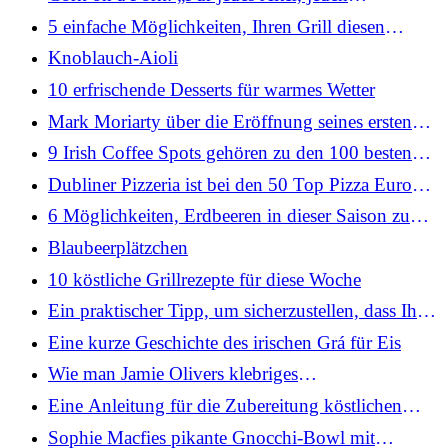
Geldbeutel, alle Kulturen“
5 einfache Möglichkeiten, Ihren Grill diesen
Sommer sicher aufzubewahren
Knoblauch-Aioli
10 erfrischende Desserts für warmes Wetter
Mark Moriarty über die Eröffnung seines ersten
Restaurants in Dublin
9 Irish Coffee Spots gehören zu den 100 besten
Cafés Europas
Dubliner Pizzeria ist bei den 50 Top Pizza Europa
Awards 2026 gelistet
6 Möglichkeiten, Erdbeeren in dieser Saison zu
essen, vom Wimbledon-Chefkoch
Blaubeerplätzchen
10 köstliche Grillrezepte für diese Woche
Ein praktischer Tipp, um sicherzustellen, dass Ihr
Grillgut durchgegart ist
Eine kurze Geschichte des irischen Grá für Eis
Wie man Jamie Olivers klebriges
Orangenhähnchen in 20 Minuten zubereitet
Eine Anleitung für die Zubereitung köstlichen
Eiskaffees zu Hause
Sophie Macfies pikante Gnocchi-Bowl mit