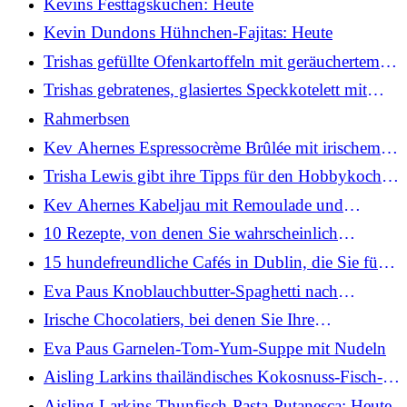
Kevins Festtagskuchen: Heute
Kevin Dundons Hühnchen-Fajitas: Heute
Trishas gefüllte Ofenkartoffeln mit geräuchertem
Käse, Schnittlauch und knusprigem Speck
Trishas gebratenes, glasiertes Speckkotelett mit
geschmortem Wirsing, Senf-Sahnesauce und
Rahmerbsen
gebutterten Babykartoffeln
Kev Ahernes Espressocrème Brûlée mit irischem
Sahnelikör: Heute
Trisha Lewis gibt ihre Tipps für den Hobbykoch-
Wettbewerb der Today Show
Kev Ahernes Kabeljau mit Remoulade und
Kartoffelsalat: Heute
10 Rezepte, von denen Sie wahrscheinlich
dachten, Sie könnten sie nicht in einer
15 hundefreundliche Cafés in Dublin, die Sie für
Heißluftfritteuse zubereiten
einen Puppuccino besuchen können
Eva Paus Knoblauchbutter-Spaghetti nach
chinesischer Art
Irische Chocolatiers, bei denen Sie Ihre
Osterleckereien kaufen können
Eva Paus Garnelen-Tom-Yum-Suppe mit Nudeln
Aisling Larkins thailändisches Kokosnuss-Fisch-
Curry: Heute
Aisling Larkins Thunfisch-Pasta-Putanesca: Heute