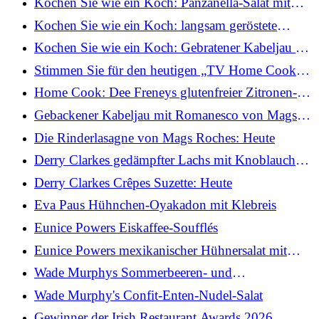
Kochen Sie wie ein Koch: Panzanella-Salat mit
langsam gerösteten Tomaten und eingelegten roten
Kochen Sie wie ein Koch: langsam geröstete
Zwiebeln
Tomaten-Galette mit Burrata und Basilikum
Kochen Sie wie ein Koch: Gebratener Kabeljau mit
warmer Bois-Boudran-Sauce
Stimmen Sie für den heutigen „TV Home Cook“
ab
Home Cook: Dee Freneys glutenfreier Zitronen-
Polenta-Kuchen
Gebackener Kabeljau mit Romanesco von Mags
Roches: Heute
Die Rinderlasagne von Mags Roches: Heute
Derry Clarkes gedämpfter Lachs mit Knoblauch
und Soja
Derry Clarkes Crêpes Suzette: Heute
Eva Paus Hühnchen-Oyakadon mit Klebreis
Eunice Powers Eiskaffee-Soufflés
Eunice Powers mexikanischer Hühnersalat mit
Clonakilty-Avocado-Joghurt-Dressing
Wade Murphys Sommerbeeren- und
Holunderblüten-Narr
Wade Murphy's Confit-Enten-Nudel-Salat
Gewinner der Irish Restaurant Awards 2026