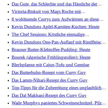
Drum und Dran: Heute
Das Gute, das Schlechte und das Hässliche der
Michelin-Sterne für Köche und Restaurants
Victoria-Biskuit von Mags Roche mit
hausgemachter Marmelade: Heute
8 wohltuende Currys zum Aufwärmen an diesem
Wochenende
Kevin Dundons Apfel-Karotten-Kuchen: Heute
The Chef Sessions: Köstliche einmalige
Veranstaltungen in ganz Dublin
Kevin Dundons One-Pan-Auflauf mit Rindfleisch
und Chorizo: Heute
Brauner Butter-Klebtoffee-Pudding: Heute
Bourek (algerische Frühlingsrollen): Heute
Blechpfanne mit Cajun-Tofu und Gemüse
Das Butterhuhn-Rezept vom Curry Guy
Das Lamm-Nihari-Rezept des Curry Guy
Top-Tipps für die Zubereitung eines unglaublichen
Slow-Cooker-Currys
Das Dal Makhani-Rezept des Curry Guy
Wade Murphys paniertes Schweineschnitzel, Pilze