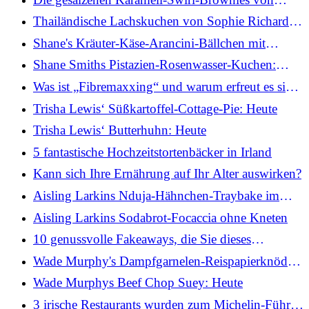
Sophie Richards
Thailändische Lachskuchen von Sophie Richards
mit Regenbogen-Crunch-Salat
Shane's Kräuter-Käse-Arancini-Bällchen mit
Marinara-Sauce: Heute
Shane Smiths Pistazien-Rosenwasser-Kuchen:
Heute
Was ist „Fibremaxxing“ und warum erfreut es sich
so großer Beliebtheit?
Trisha Lewis‘ Süßkartoffel-Cottage-Pie: Heute
Trisha Lewis‘ Butterhuhn: Heute
5 fantastische Hochzeitstortenbäcker in Irland
Kann sich Ihre Ernährung auf Ihr Alter auswirken?
Aisling Larkins Nduja-Hähnchen-Traybake im
mediterranen Stil mit Knoblauch-Aioli
Aisling Larkins Sodabrot-Focaccia ohne Kneten
10 genussvolle Fakeaways, die Sie dieses
Wochenende inspirieren werden
Wade Murphy's Dampfgarnelen-Reispapierknödel:
Heute
Wade Murphys Beef Chop Suey: Heute
3 irische Restaurants wurden zum Michelin-Führer