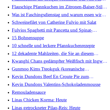
Heute
Flauschige Pfannkuchen im Zitronen-Baiser-Stil
von Mags: Lifestyle
Was ist Faschingsdienstag und warum essen wir
Pfannkuchen?
Schweinefilet von Catherine Fulvio mit Salat
Fulvios Spaghetti mit Pancetta und Spinat-
Olivensauce
15 Bohnensuppe
10 schnelle und leckere Pfannkuchenrezepte
12 dekadente Mahlzeiten, die Sie an diesem
Valentinstag in letzter Minute zubereiten können
Kwanghi Chans gedämpfter Weißfisch mit Ingwer,
Koriander, Frühlingszwiebeln und Soja
Gunmoo Kims Tteokguk (koreanische
Rindfleisch- und Reiskuchensuppe)
Kevin Dundons Beef En Croute Pie zum
Valentinstag
Kevin Dundons Valentins-Schokoladenmousse
Remouladensauce
Linas Chicken Korma: Heute
Linas getrockneter Pilao-Reis: Heute