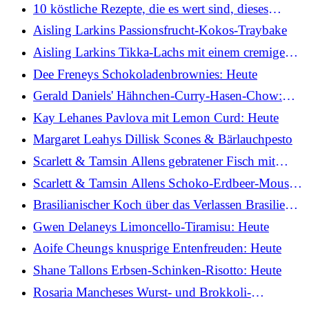
10 köstliche Rezepte, die es wert sind, dieses
Wochenende auf den Grill zu gehen
Aisling Larkins Passionsfrucht-Kokos-Traybake
Aisling Larkins Tikka-Lachs mit einem cremigen
Gurken-Rettich-Salat und Juwelenreis
Dee Freneys Schokoladenbrownies: Heute
Gerald Daniels' Hähnchen-Curry-Hasen-Chow:
Heute
Kay Lehanes Pavlova mit Lemon Curd: Heute
Margaret Leahys Dillisk Scones & Bärlauchpesto
Scarlett & Tamsin Allens gebratener Fisch mit
Tomaten-Basilikum-Hollandaise: Heute
Scarlett & Tamsin Allens Schoko-Erdbeer-Mousse:
Heute
Brasilianischer Koch über das Verlassen Brasiliens
und das Finden neuer Kontakte in Irland
Gwen Delaneys Limoncello-Tiramisu: Heute
Aoife Cheungs knusprige Entenfreuden: Heute
Shane Tallons Erbsen-Schinken-Risotto: Heute
Rosaria Mancheses Wurst- und Brokkoli-
Orecchiette: Heute