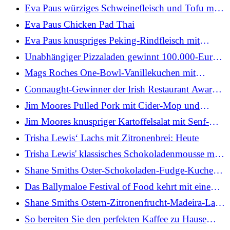
aufzubrauchen
Eva Paus würziges Schweinefleisch und Tofu mit
Jasminreis
Eva Paus Chicken Pad Thai
Eva Paus knuspriges Peking-Rindfleisch mit
gebratenen Nudeln
Unabhängiger Pizzaladen gewinnt 100.000-Euro-
Preis bei den Just Eat Awards
Mags Roches One-Bowl-Vanillekuchen mit
Pfirsich und Himbeere: Heute
Connaught-Gewinner der Irish Restaurant Awards
2026
Jim Moores Pulled Pork mit Cider-Mop und
würzigem Krautsalat
Jim Moores knuspriger Kartoffelsalat mit Senf-
Kapern-Dressing
Trisha Lewis‘ Lachs mit Zitronenbrei: Heute
Trisha Lewis' klassisches Schokoladenmousse mit
Vanille, knusprigen Nusskrümeln, Himbeeren,
Shane Smiths Oster-Schokoladen-Fudge-Kuchen:
Minze und Chantilly-Creme
Heute
Das Ballymaloe Festival of Food kehrt mit einem
herausragenden Programm nach Cork zurück
Shane Smiths Ostern-Zitronenfrucht-Madeira-Laib:
Heute
So bereiten Sie den perfekten Kaffee zu Hause