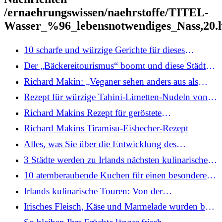
/ernaehrungswissen/naehrstoffe/TITEL-
Wasser_%96_lebensnotwendiges_Nass,20.
10 scharfe und würzige Gerichte für dieses
Wochenende
Der „Bäckereitourismus“ boomt und diese Städte
sollten Sie besuchen
Richard Makin: „Veganer sehen anders aus als
früher“
Rezept für würzige Tahini-Limetten-Nudeln von
Richard Makin
Richard Makins Rezept für geröstete
Karottennudeln
Richard Makins Tiramisu-Eisbecher-Rezept
Alles, was Sie über die Entwicklung des
Gewürzbeutels wissen müssen
3 Städte werden zu Irlands nächsten kulinarischen
Reisezielen
10 atemberaubende Kuchen für einen besonderen
Anlass
Irlands kulinarische Touren: Von der
Nahrungssuche an der Küste bis zum
Irisches Fleisch, Käse und Marmelade wurden bei
Buttermachen
den Great Taste Awards 2026 gefeiert