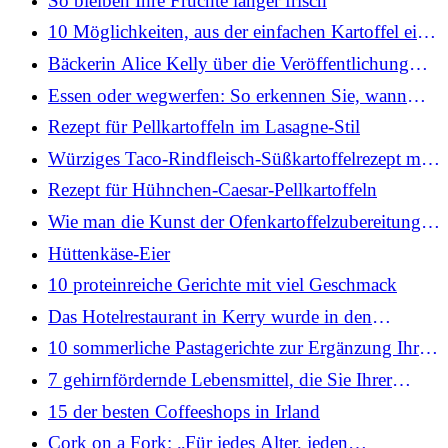
So bleiben Ihre Früchte länger frisch
10 Möglichkeiten, aus der einfachen Kartoffel ein
nahrhaftes Gericht zu machen
Bäckerin Alice Kelly über die Veröffentlichung
ihres ersten Kochbuchs mit 22 Jahren
Essen oder wegwerfen: So erkennen Sie, wann
Obst und Gemüse noch zum Verzehr geeignet sind
Rezept für Pellkartoffeln im Lasagne-Stil
Würziges Taco-Rindfleisch-Süßkartoffelrezept mit
heißem Honig
Rezept für Hühnchen-Caesar-Pellkartoffeln
Wie man die Kunst der Ofenkartoffelzubereitung
beherrscht
Hüttenkäse-Eier
10 proteinreiche Gerichte mit viel Geschmack
Das Hotelrestaurant in Kerry wurde in den
Michelin-Führer aufgenommen
10 sommerliche Pastagerichte zur Ergänzung Ihres
Wochenmenüs
7 gehirnfördernde Lebensmittel, die Sie Ihrer
Einkaufsliste hinzufügen sollten
15 der besten Coffeeshops in Irland
Cork on a Fork: „Für jedes Alter, jeden