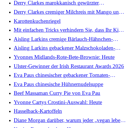
oder unterwegs zu
Derry Clarkes marokkanisch gewürzter
Rindfleisch-Hot Pot mit Wurzelgemüse: Heute
Derry Clarkes cremiger Milchreis mit Mango und
Kokosnuss: Heute
Karottenkuchenriegel
Mit einfachen Tricks verhindern Sie, dass Ihr Kind
zu einem wählerischen Esser wird
Aisling Larkins cremige Bärlauch-Hähnchen-
Lasagne: Heute
Aisling Larkins gebackener Malzschokoladen-
Käsekuchen: Heute
Yvonnes Midlands-Rote-Bete-Brownie: Heute
Ulster-Gewinner der Irish Restaurant Awards 2026
Eva Paus chinesischer gebackener Tomaten-
Schweinekotelett-Reis
Eva Paus chinesische Hühnernudelsuppe
Beef Massaman Curry Pie von Eva Pau
Yvonne Cartys Crostini-Auswahl: Heute
Hasselback-Kartoffeln
Diane Morgan darüber, warum jeder „vegan leben“
sollte