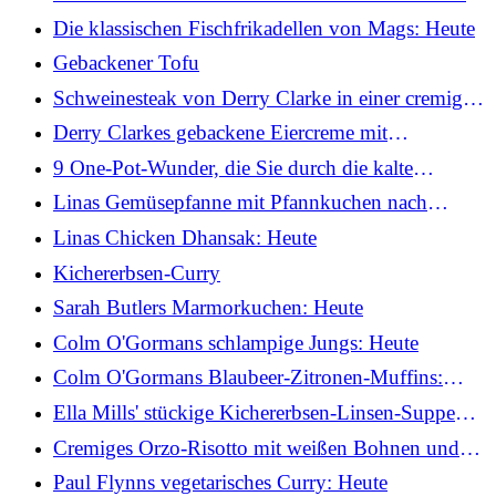
hinzugefügt
Die klassischen Fischfrikadellen von Mags: Heute
Gebackener Tofu
Schweinesteak von Derry Clarke in einer cremigen
Pilz-Senf-Sauce mit sautiertem Knoblauchspinat
Derry Clarkes gebackene Eiercreme mit
Muskatnuss und pochierten Pflaumen: Heute
9 One-Pot-Wunder, die Sie durch die kalte
Jahreszeit bringen
Linas Gemüsepfanne mit Pfannkuchen nach
nepalesischer Art: Heute
Linas Chicken Dhansak: Heute
Kichererbsen-Curry
Sarah Butlers Marmorkuchen: Heute
Colm O'Gormans schlampige Jungs: Heute
Colm O'Gormans Blaubeer-Zitronen-Muffins:
Heute
Ella Mills' stückige Kichererbsen-Linsen-Suppe
mit Tahini und Tomaten
Cremiges Orzo-Risotto mit weißen Bohnen und
Pilzen von Ella Mills
Paul Flynns vegetarisches Curry: Heute