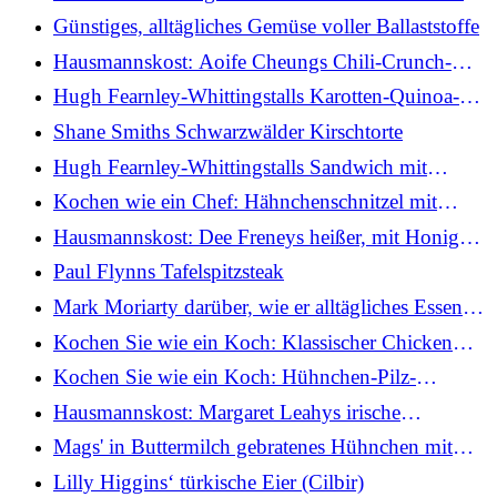
Higgins
Günstiges, alltägliches Gemüse voller Ballaststoffe
Hausmannskost: Aoife Cheungs Chili-Crunch-
Schweinebauch mit Miso-Auberginen und Gurken
Hugh Fearnley-Whittingstalls Karotten-Quinoa-
Salat mit Bändern
Shane Smiths Schwarzwälder Kirschtorte
Hugh Fearnley-Whittingstalls Sandwich mit
gebratenen Pilzen und Kimchi-Sauerteig
Kochen wie ein Chef: Hähnchenschnitzel mit
Spiegelei und Caesar-Salat
Hausmannskost: Dee Freneys heißer, mit Honig
glasierter Lachs
Paul Flynns Tafelspitzsteak
Mark Moriarty darüber, wie er alltägliches Essen
noch besser schmecken lässt
Kochen Sie wie ein Koch: Klassischer Chicken
Chausseur
Kochen Sie wie ein Koch: Hühnchen-Pilz-
Pfannkuchen
Hausmannskost: Margaret Leahys irische
Fischpastete mit Brennnesselchampagner und
Mags' in Buttermilch gebratenes Hühnchen mit
Blattsalat
würziger Mayonnaise
Lilly Higgins‘ türkische Eier (Cilbir)