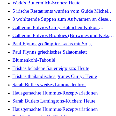
und Estragonsauce: Heute
Wade's Buttermilch-Scones: Heute
5 irische Restaurants wurden vom Guide Michelin
mit Bib Gourmands ausgezeichnet
8 wohltuende Suppen zum Aufwärmen an diesem
Wochenende
Catherine Fulvios Curry-Hähnchen-Kokos-
Nudelsuppe: Heute
Catherine Fulvios Brookies (Brownies und Kekse):
Heute
Paul Flynns gedämpfter Lachs mit Soja,
Knoblauch und Ingwergemüse
Paul Flynns griechisches Salatomelett
Blumenkohl-Taboulé
Trishas beladene Sauerteigpizza: Heute
Trishas thailändisches grünes Curry: Heute
Sarah Butlers weißes Limonadenbrot
Hausgemachte Hummus-Rezeptvariationen
Sarah Butlers Lamingtons-Kuchen: Heute
Hausgemachte Hummus-Rezeptvariationen