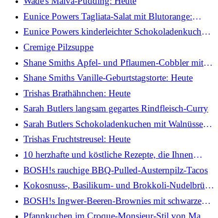
Wade's Malva-Pudding: Heute
Eunice Powers Tagliata-Salat mit Blutorange:
Heute
Eunice Powers kinderleichter Schokoladenkuchen:
Heute
Cremige Pilzsuppe
Shane Smiths Apfel- und Pflaumen-Cobbler mit
Vanille-Chantilly-Creme
Shane Smiths Vanille-Geburtstagstorte: Heute
Trishas Brathähnchen: Heute
Sarah Butlers langsam gegartes Rindfleisch-Curry
Sarah Butlers Schokoladenkuchen mit Walnüssen
und Ganache-Zuckerguss
Trishas Fruchtstreusel: Heute
10 herzhafte und köstliche Rezepte, die Ihnen
dabei helfen, Ihr Grünzeug zu essen
BOSH!s rauchige BBQ-Pulled-Austernpilz-Tacos
Kokosnuss-, Basilikum- und Brokkoli-Nudelbrühe
von BOSH! (mit würzigem Erdnuss-Rayu)
BOSH!s Ingwer-Beeren-Brownies mit schwarzen
Bohnen
Pfannkuchen im Croque-Monsieur-Stil von Mags: