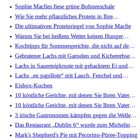
knusprigem Grünkohl
Sophie Macfies fiese grüne Bohnenschale
Wie Sie mehr pflanzliches Protein in Ihre
Ernährung integrieren
Die ultimativen Proteinriegel von Sophie Macfie
Warum Sie bei heißem Wetter keinen Hunger
verspüren
Kochtipps für Sommergerichte, die nicht auf den
Ofen angewiesen sind
Gebratener Lachs mit Garnelen und Kichererbsen
„Pil Pil“
Lachs in Sauerteigkruste mit gehacktem Ei und
Kartoffelsalat
Lachs „en papillote“ mit Lauch, Fenchel und
Buttersauce
Eisbox-Kuchen
10 köstliche Gerichte, mit denen Sie Ihren Vater
zum Vatertag verwöhnen können
10 köstliche Gerichte, mit denen Sie Ihren Vater
zum Vatertag verwöhnen können
3 irische Gastronomen kämpfen gegen die Welle
amerikanischer Brathähnchen
Das Restaurant „Dublin 6“ wurde zum Michelin-
Führer hinzugefügt
Mark's Shepherd's Pie mit Pecorino-Püree-Topping