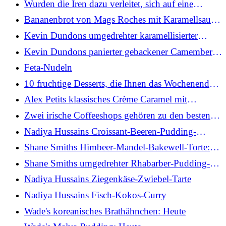
Wurden die Iren dazu verleitet, sich auf eine
bestimmte Art und Weise zu ernähren?
Bananenbrot von Mags Roches mit Karamellsauce:
Heute
Kevin Dundons umgedrehter karamellisierter
Ananaskuchen: Heute
Kevin Dundons panierter gebackener Camembert
und Pesto: Heute
Feta-Nudeln
10 fruchtige Desserts, die Ihnen das Wochenende
versüßen
Alex Petits klassisches Crème Caramel mit
Zobelkeks: Heute
Zwei irische Coffeeshops gehören zu den besten
der Welt
Nadiya Hussains Croissant-Beeren-Pudding-
Scheiben
Shane Smiths Himbeer-Mandel-Bakewell-Torte:
Heute
Shane Smiths umgedrehter Rhabarber-Pudding-
Kuchen: Heute
Nadiya Hussains Ziegenkäse-Zwiebel-Tarte
Nadiya Hussains Fisch-Kokos-Curry
Wade's koreanisches Brathähnchen: Heute