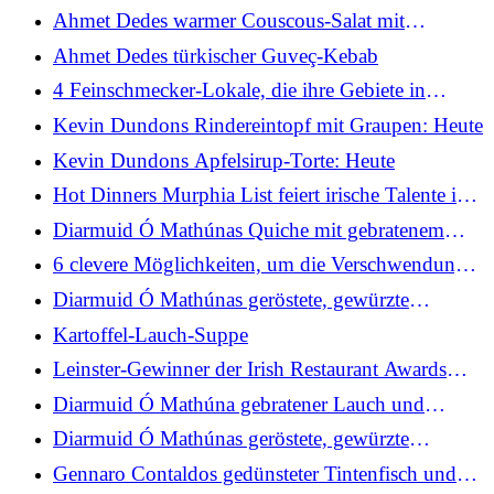
Kartoffeln
Ahmet Dedes warmer Couscous-Salat mit
mariniertem Hähnchen und Granatapfel
Ahmet Dedes türkischer Guveç-Kebab
4 Feinschmecker-Lokale, die ihre Gebiete in
kulinarische Reiseziele verwandeln
Kevin Dundons Rindereintopf mit Graupen: Heute
Kevin Dundons Apfelsirup-Torte: Heute
Hot Dinners Murphia List feiert irische Talente in
London
Diarmuid Ó Mathúnas Quiche mit gebratenem
Lauch und Käse
6 clevere Möglichkeiten, um die Verschwendung
übriggebliebener Pfannkuchenmischungen zu
Diarmuid Ó Mathúnas geröstete, gewürzte
vermeiden
Karottensuppe
Kartoffel-Lauch-Suppe
Leinster-Gewinner der Irish Restaurant Awards
2026
Diarmuid Ó Mathúna gebratener Lauch und
Cheddar-Quiche mit frischem Salat und
Diarmuid Ó Mathúnas geröstete, gewürzte
Apfelwein-Vinaigrette
Karottensuppe mit braunem Dillisk-Sodabrot
Gennaro Contaldos gedünsteter Tintenfisch und