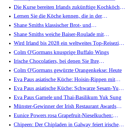
Familie zu Ostern
Die Kurse bereiten Irlands zukünftige Kochköche
auf den Ruhm vor
Lernen Sie die Köche kennen, die in der
Lebensmittelindustrie Pionierarbeit leisten
Shane Smiths klassischer Brot- und
Butterpudding: Heute
Shane Smiths weiche Baiser-Roulade mit
gemischtem Beerenkompott
Wird Irland bis 2028 ein weltweites Top-Reiseziel
für Restaurants sein?
Colm O'Gormans knusprige Buffalo Wings
Irische Chocolatiers, bei denen Sie Ihre
Osterleckereien kaufen können
Colm O'Gormans gewürzte Orangenkekse: Heute
Eva Paus asiatische Küche: Hoisin-Rippen mit
asiatischem Krautsalat
Eva Paus asiatische Küche: Schwarze Sesam-Yuzu-
Torte
Eva Paus Garnele und Thai-Basilikum Yuk Sung
Münster-Gewinner der Irish Restaurant Awards
2026
Eunice Powers rosa Grapefruit-Nieselkuchen:
Heute
Chipeen: Der Chipladen in Galway feiert irische