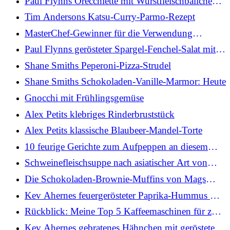
Paul Flynns Orecchiette mit Wurstfleischbällchen,
Pfeffercreme und Thymian
Tim Andersons Katsu-Curry-Parmo-Rezept
MasterChef-Gewinner für die Verwendung
japanischer Zutaten beim Kochen
Paul Flynns gerösteter Spargel-Fenchel-Salat mit
Toonsbridge-Mozzarella
Shane Smiths Peperoni-Pizza-Strudel
Shane Smiths Schokoladen-Vanille-Marmor: Heute
Gnocchi mit Frühlingsgemüse
Alex Petits klebriges Rinderbruststück
Alex Petits klassische Blaubeer-Mandel-Torte
10 feurige Gerichte zum Aufpeppen an diesem
Wochenende
Schweinefleischsuppe nach asiatischer Art von
Mags Roche
Die Schokoladen-Brownie-Muffins von Mags
Roche
Kev Ahernes feuergerösteter Paprika-Hummus mit
Kräuter-Feta und Fladenbrot
Rückblick: Meine Top 5 Kaffeemaschinen für zu
Hause im Jahr 2026
Kev Ahernes gebratenes Hähnchen mit gerösteter