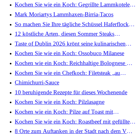
Kochen Sie wie ein Koch: Gegrillte Lammkoteletts
mit Minze und Joghurt
Mark Moriartys Lammhaxen-Birria-Tacos
So machen Sie Ihre tägliche Schüssel Haferflocken
köstlicher
12 köstliche Arten, diesen Sommer Steaks
zuzubereiten
Taste of Dublin 2026 krönt seine kulinarischen
Champions
Kochen Sie wie ein Koch: Ossobuco Milanese
Kochen wie ein Koch: Reichhaltige Bolognese mit
Rigatoni
Kochen Sie wie ein Chefkoch: Filetsteak „au
poivre“ mit Pommes Frites
Chimichurri-Sauce
10 beruhigende Rezepte für dieses Wochenende
Kochen Sie wie ein Koch: Pilzlasagne
Kochen wie ein Koch: Pilze auf Toast mit
pochiertem Ei und Estragon (Pilz-Gewürztrick)
Kochen Sie wie ein Koch: Roastbeef mit gefüllten
Pilzen, Nduja und Blauschimmelkäse
8 Orte zum Auftanken in der Stadt nach dem VHI
Women's Mini Marathon