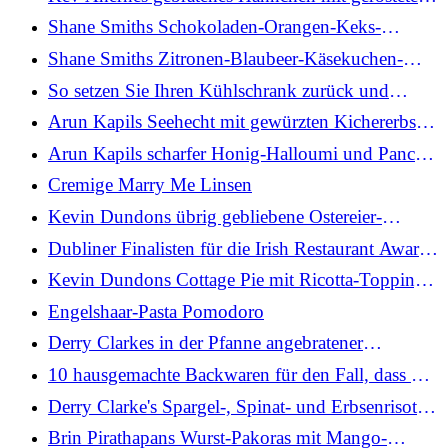
Knoblauch-Aioli
Shane Smiths Schokoladen-Orangen-Keks-
Sandwiches: Heute
Shane Smiths Zitronen-Blaubeer-Käsekuchen-
Laib: Heute
So setzen Sie Ihren Kühlschrank zurück und
organisieren jedes Regal
Arun Kapils Seehecht mit gewürzten Kichererbsen:
Heute
Arun Kapils scharfer Honig-Halloumi und Panch-
Phoron-Tomaten: Heute
Cremige Marry Me Linsen
Kevin Dundons übrig gebliebene Ostereier-
Brownies
Dubliner Finalisten für die Irish Restaurant Awards
2026 bekannt gegeben
Kevin Dundons Cottage Pie mit Ricotta-Topping:
Heute
Engelshaar-Pasta Pomodoro
Derry Clarkes in der Pfanne angebratener
Kabeljau, Chorizo-Butter, Frühlingsgrün und
10 hausgemachte Backwaren für den Fall, dass Sie
Sauerrahm
Lust auf eine süße Leckerei haben
Derry Clarke's Spargel-, Spinat- und Erbsenrisotto,
pochiertes Ei und Parmesan
Brin Pirathapans Wurst-Pakoras mit Mango-