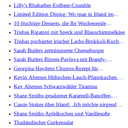
Lilly's Rhabarber-Erdbeer-Crumble
Limited Edition Dining: Wo man in Irland im
Einklang mit den Jahreszeiten essen kann
10 fruchtige Desserts, die Ihr Wochenende
verschönern
Trishas Rigatoni mit Speck und Blauschimmelkäse
Trishas pochierter irischer Lachs-Brokkoli-Kuchen
(für die Heißluftfritteuse geeignet)
Sarah Butlers zertrümmerte Cheeseburger
Sarah Butlers Birnen-Pavlova mit Brandy-
Schokoladensauce
Georgina Haydens Churros-Rezept für
niederländische Babys
Kevin Ahernes Hühnchen-Lauch-Pfannkuchen mit
Salsa Verde
Kev Ahernes Schwarzwälder Tiramisu
Shane Smiths gesalzener Karamell-Banoffee-
Kuchen
Cassie Stokes über Irland: „Ich möchte nirgendwo
anders hingehen“
Shane Smiths Apfelkuchen und Vanillesoße
Thailändischer Gurkensalat