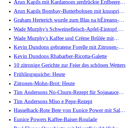
Arun Kapils mit Kardamom zerdrückte Erdbeeren:
Heute
Arun Kapils Bombay-Butterbohnen mit knusprig
zerkleinerten Babykartoffeln: Heute
Graham Herterich wurde zum Blas na hÉireann-
Produzenten-Champion 2026 ernannt
Wade Murphy's Schweinefleisch-Apfel-Eintopf mit
Kräuterknödeln
Wade Murphy's Kaffee und Crème Brûlée mit
gesalzenem Karamell
Kevin Dundons gebratene Forelle mit Zitronen-
Kapern-Butter
Kevin Dundons Rhabarber-Ricotta-Galette
10 zitronige Gerichte zur Feier des schönen Wetters
Frühlingsquiche: Heute
Zitronen-Mohn-Brot: Heute
Tim Andersons No-Churn-Rezept für Sojasauce
und Karamell-Eiscreme
Tim Andersons Miso e Pepe-Rezept
Hasselback-Rote Bete von Eunice Power mit Salsa
Verde und Ingwer-Limetten-Butter
Eunice Powers Kaffee-Baiser-Roulade