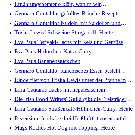
Kartoffeln
Ernährungsberater erklärt, warum wir
„Pflanzenpunkte“ und nicht Kalorien zählen
Gennaro Contaldos gefülltes Brioche-Rezept
sollten
Gennaro Contaldos Nudeln mit Sardellen und
Semmelbröseln
Trisha Lewis‘ Schweine-Stroganoff: Heute
Eva Paus Teriyaki-Lachs mit Reis und Gemüse
Eva Paus Hühnchen-Katsu-Curry
Eva Paus Bananenstückchen
Gennaro Contaldo: Italienisches Essen besteht
nicht nur aus Carbonara und Bolognese
Rinderfilet von Trisha Lewis unter der Pfanne mit
Sesam, Chili und Gemüse anbraten
Lina Gautams Lachs mit nepalesischem
Kartoffelsalat: Heute
Die Irish Food Writers' Guild gibt die Preisträger
2026 bekannt
Lina Gautams Straßencafé-Hühnchen-Curry: Heute
Rezension: Ich habe drei Heißluftfritteusen auf die
Probe gestellt, damit Sie das nicht tun müssen
Mags Roches Hot Dog mit Topping: Heute