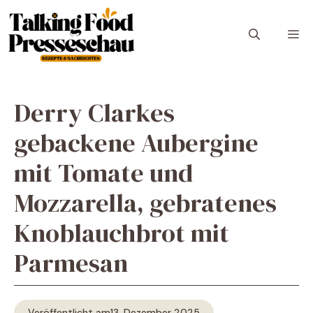
Zum
Inhalt
M
springen
Derry Clarkes
gebackene Aubergine
mit Tomate und
Mozzarella, gebratenes
Knoblauchbrot mit
Parmesan
Veröffentlicht am
13. Dezember 2025