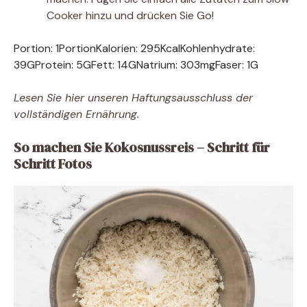
Cooker hinzu und drücken Sie Go!
Portion:
1
Portion
Kalorien:
295
Kcal
Kohlenhydrate:
39
G
Protein:
5
G
Fett:
14
G
Natrium:
303
mg
Faser:
1
G
Lesen Sie hier unseren Haftungsausschluss der
vollständigen Ernährung.
So machen Sie Kokosnussreis – Schritt für
Schritt Fotos