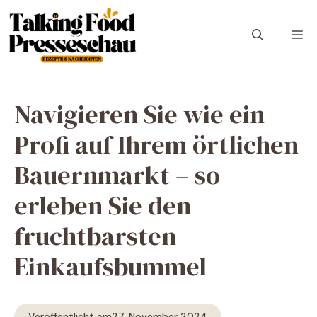
Zum
Inhalt
M
springen
Navigieren Sie wie ein
Profi auf Ihrem örtlichen
Bauernmarkt – so
erleben Sie den
fruchtbarsten
Einkaufsbummel
Veröffentlicht am
27. November 2024