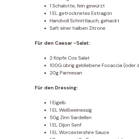
1 Schalotte, fein gewürzt
1 EL getrocknetes Estragon
Handvoll Schnittlauch, gehackt
Saft einer halben Zitrone
Für den Caesar -Salat:
2 Köpfe Cos Salat
100G übrig gebliebene Focaccia (oder ä
20g Parmesan
Für den Dressing:
1 Eigelb
1 EL Weißweinessig
50g Zinn Sardellen
1 EL Dijon Senf
1 EL Worcestershire Sauce