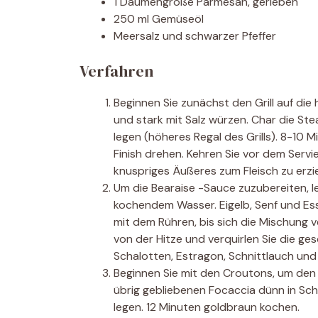
1 Daumengröße Parmesan, gerieben
250 ml Gemüseöl
Meersalz und schwarzer Pfeffer
Verfahren
Beginnen Sie zunächst den Grill auf die 
und stark mit Salz würzen. Char die Stea
legen (höheres Regal des Grills). 8-10 M
Finish drehen. Kehren Sie vor dem Servie
knuspriges Äußeres zum Fleisch zu erzi
Um die Bearaise -Sauce zuzubereiten, le
kochendem Wasser. Eigelb, Senf und Ess
mit dem Rühren, bis sich die Mischung v
von der Hitze und verquirlen Sie die ge
Schalotten, Estragon, Schnittlauch und
Beginnen Sie mit den Croutons, um den
übrig gebliebenen Focaccia dünn in Sch
legen. 12 Minuten goldbraun kochen.