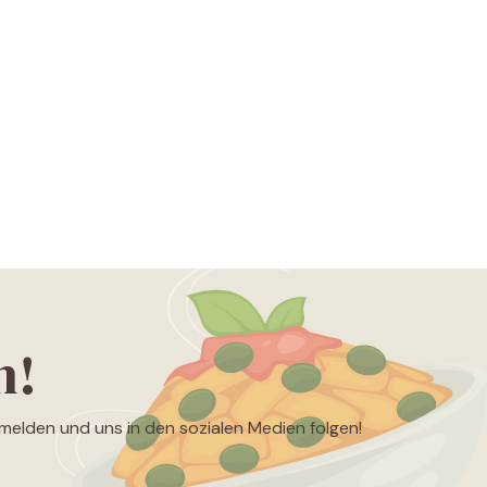
n!
nmelden und uns in den sozialen Medien folgen!