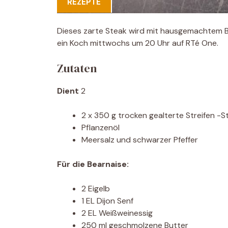
REZEPTE
Dieses zarte Steak wird mit hausgemachtem Be
ein Koch mittwochs um 20 Uhr auf RTé One.
Zutaten
Dient
2
2 x 350 g trocken gealterte Streifen -S
Pflanzenöl
Meersalz und schwarzer Pfeffer
Für die Bearnaise:
2 Eigelb
1 EL Dijon Senf
2 EL Weißweinessig
250 ml geschmolzene Butter