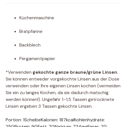
Küchenmaschine
Bratpfanne
Backblech
Pergamentpapier
*Verwenden
gekochte ganze braune/grüne Linsen.
Sie können entweder vorgekochte Linsen aus der Dose
verwenden oder Ihre eigenen Linsen kochen (vermeiden
Sie ein zu langes Kochen, da sie dadurch matschig
werden können!). Ungefähr 1–1,5 Tassen getrocknete
Linsen ergeben 3 Tassen gekochte Linsen.
Portion:
1
Scheibe
Kalorien:
187
kcal
Kohlenhydrate:
25
G
Protein:
9
G
Fett:
7
G
Natrium:
734
mg
Faser:
7
G