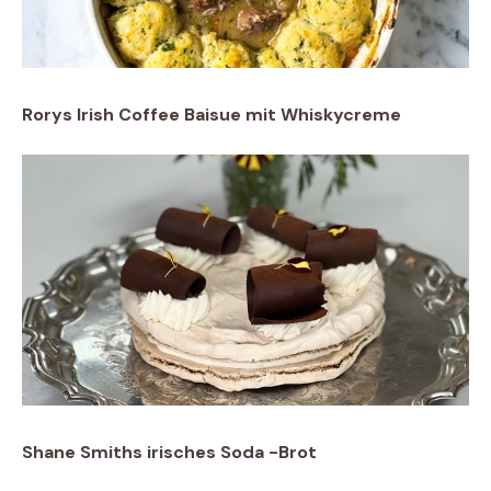
Rorys Irish Coffee Baisue mit Whiskycreme
Shane Smiths irisches Soda -Brot