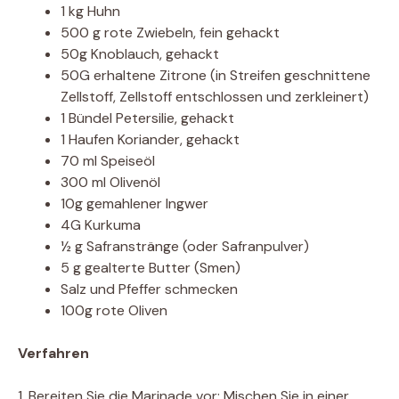
1 kg Huhn
500 g rote Zwiebeln, fein gehackt
50g Knoblauch, gehackt
50G erhaltene Zitrone (in Streifen geschnittene
Zellstoff, Zellstoff entschlossen und zerkleinert)
1 Bündel Petersilie, gehackt
1 Haufen Koriander, gehackt
70 ml Speiseöl
300 ml Olivenöl
10g gemahlener Ingwer
4G Kurkuma
½ g Safranstränge (oder Safranpulver)
5 g gealterte Butter (Smen)
Salz und Pfeffer schmecken
100g rote Oliven
Verfahren
1. Bereiten Sie die Marinade vor: Mischen Sie in einer