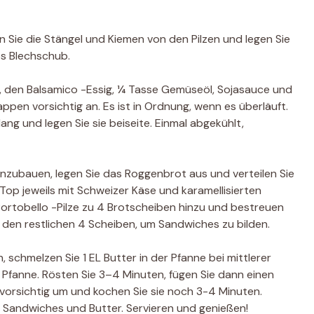
 Sie die Stängel und Kiemen von den Pilzen und legen Sie
es Blechschub.
h, den Balsamico -Essig, ¼ Tasse Gemüseöl, Sojasauce und
appen vorsichtig an. Es ist in Ordnung, wenn es überläuft.
lang und legen Sie sie beiseite. Einmal abgekühlt,
ubauen, legen Sie das Roggenbrot aus und verteilen Sie
Top jeweils mit Schweizer Käse und karamellisierten
Portobello -Pilze zu 4 Brotscheiben hinzu und bestreuen
it den restlichen 4 Scheiben, um Sandwiches zu bilden.
schmelzen Sie 1 EL Butter in der Pfanne bei mittlerer
 Pfanne. Rösten Sie 3–4 Minuten, fügen Sie dann einen
 vorsichtig um und kochen Sie sie noch 3-4 Minuten.
i Sandwiches und Butter. Servieren und genießen!