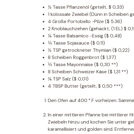
½
Tasse
Pflanzenöl
(geteilt, $ 0,33)
1
kolossale Zwiebel
(Dünn in Scheiben ge
4
Große Portobello -Pilze
($ 5.36)
2
Knoblauchzehen
(gehackt, (1 EL) $ 0,1
¼
Tasse
Balsamico -Essig
($ 0,48)
⅛
Tasse
Sojasauce
($ 0.11)
½
TSP
getrockneter Thymian
($ 0,22)
8
Scheiben
Roggenbrot
($ 1,37)
⅓
Tasse
Mayonnaise
($ 0,30 **)
8
Scheiben
Schweizer Käse
($ 1,31 **)
¼
TSP
Salz
($ 0,01)
4
TBSP
Butter
(geteilt, $ 0,50 ***)
Den Ofen auf 400 ° F vorheizen. Sammeln
In einer mittleren Pfanne bei mittlerer 
Zwiebeln hinzu und kochen Sie unter ge
karamellisiert und golden sind. Entferne