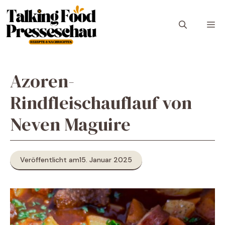
Zum
Inhalt
M
springen
Azoren-
Rindfleischauflauf von
Neven Maguire
Veröffentlicht am
15. Januar 2025