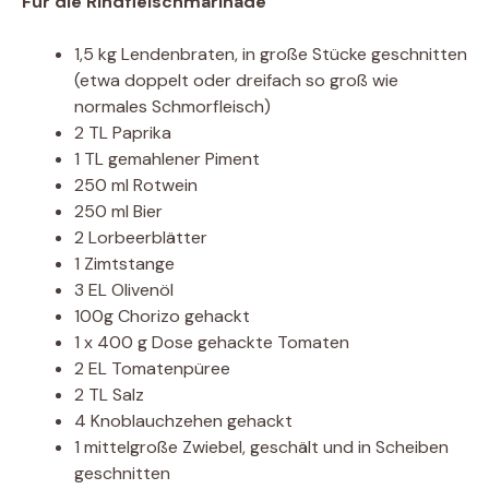
Für die Rindfleischmarinade
1,5 kg Lendenbraten, in große Stücke geschnitten
(etwa doppelt oder dreifach so groß wie
normales Schmorfleisch)
2 TL Paprika
1 TL gemahlener Piment
250 ml Rotwein
250 ml Bier
2 Lorbeerblätter
1 Zimtstange
3 EL Olivenöl
100g Chorizo ​​gehackt
1 x 400 g Dose gehackte Tomaten
2 EL Tomatenpüree
2 TL Salz
4 Knoblauchzehen gehackt
1 mittelgroße Zwiebel, geschält und in Scheiben
geschnitten