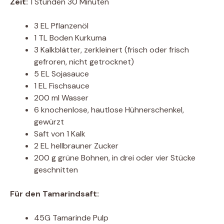
Zeit:
1 Stunden 30 Minuten
3 EL Pflanzenöl
1 TL Boden Kurkuma
3 Kalkblätter, zerkleinert (frisch oder frisch
gefroren, nicht getrocknet)
5 EL Sojasauce
1 EL Fischsauce
200 ml Wasser
6 knochenlose, hautlose Hühnerschenkel,
gewürzt
Saft von 1 Kalk
2 EL hellbrauner Zucker
200 g grüne Bohnen, in drei oder vier Stücke
geschnitten
Für den Tamarindsaft:
45G Tamarinde Pulp