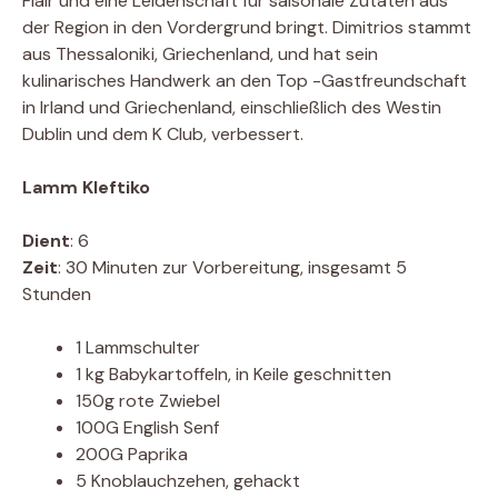
Flair und eine Leidenschaft für saisonale Zutaten aus
der Region in den Vordergrund bringt. Dimitrios stammt
aus Thessaloniki, Griechenland, und hat sein
kulinarisches Handwerk an den Top -Gastfreundschaft
in Irland und Griechenland, einschließlich des Westin
Dublin und dem K Club, verbessert.
Lamm Kleftiko
Dient
: 6
Zeit
: 30 Minuten zur Vorbereitung, insgesamt 5
Stunden
1 Lammschulter
1 kg Babykartoffeln, in Keile geschnitten
150g rote Zwiebel
100G English Senf
200G Paprika
5 Knoblauchzehen, gehackt