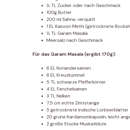
½ TL Zucker oder nach Geschmack
100g Butter
200 ml Sahne, verquirlt
1 EL Kasoori Methi (getrocknete Bocksh
½ TL Garam Masala
Meersalz nach Geschmack
Für das Garam Masala (ergibt 170g):
6 EL Koriandersamen
6 EL Kreuzkümmel
5 TL schwarze Pfefferkörner
4 EL Fenchelsamen
3 TL Nelken
7,5 cm echte Zimtstange
5 getrocknete indische Lorbeerblätter
20 grüne Kardamomkapseln, leicht ang
2 große Stücke Muskatblüte