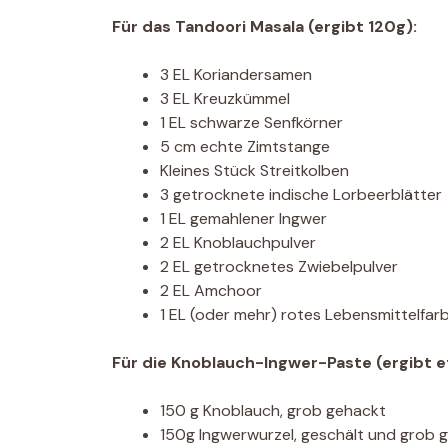
Für das Tandoori Masala (ergibt 120g):
3 EL Koriandersamen
3 EL Kreuzkümmel
1 EL schwarze Senfkörner
5 cm echte Zimtstange
Kleines Stück Streitkolben
3 getrocknete indische Lorbeerblätter
1 EL gemahlener Ingwer
2 EL Knoblauchpulver
2 EL getrocknetes Zwiebelpulver
2 EL Amchoor
1 EL (oder mehr) rotes Lebensmittelfarb
Für die Knoblauch-Ingwer-Paste (ergibt e
150 g Knoblauch, grob gehackt
150g Ingwerwurzel, geschält und grob 