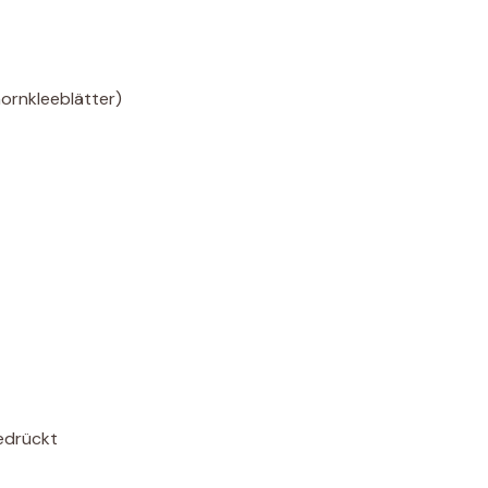
ornkleeblätter)
edrückt