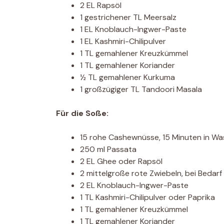
2 EL Rapsöl
1 gestrichener TL Meersalz
1 EL Knoblauch-Ingwer-Paste
1 EL Kashmiri-Chilipulver
1 TL gemahlener Kreuzkümmel
1 TL gemahlener Koriander
½ TL gemahlener Kurkuma
1 großzügiger TL Tandoori Masala
Für die Soße:
15 rohe Cashewnüsse, 15 Minuten in Wa
250 ml Passata
2 EL Ghee oder Rapsöl
2 mittelgroße rote Zwiebeln, bei Bedarf
2 EL Knoblauch-Ingwer-Paste
1 TL Kashmiri-Chilipulver oder Paprika
1 TL gemahlener Kreuzkümmel
1 TL gemahlener Koriander