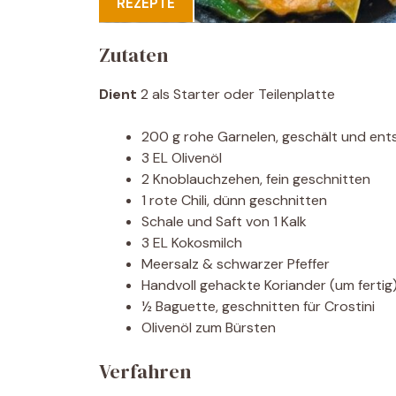
REZEPTE
Zutaten
Dient
2 als Starter oder Teilenplatte
200 g rohe Garnelen, geschält und ent
3 EL Olivenöl
2 Knoblauchzehen, fein geschnitten
1 rote Chili, dünn geschnitten
Schale und Saft von 1 Kalk
3 EL Kokosmilch
Meersalz & schwarzer Pfeffer
Handvoll gehackte Koriander (um fertig
½ Baguette, geschnitten für Crostini
Olivenöl zum Bürsten
Verfahren