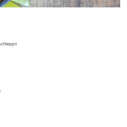
schleppt
)