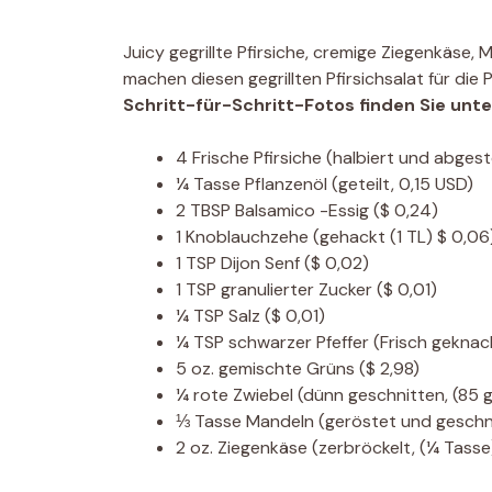
Juicy gegrillte Pfirsiche, cremige Ziegenkäse
machen diesen gegrillten Pfirsichsalat für die 
Schritt-für-Schritt-Fotos finden Sie unt
4
Frische Pfirsiche
(halbiert und abgest
¼
Tasse
Pflanzenöl
(geteilt, 0,15 USD)
2
TBSP
Balsamico -Essig
($ 0,24)
1
Knoblauchzehe
(gehackt (1 TL) $ 0,06
1
TSP
Dijon Senf
($ 0,02)
1
TSP
granulierter Zucker
($ 0,01)
¼
TSP
Salz
($ 0,01)
¼
TSP
schwarzer Pfeffer
(Frisch geknac
5
oz.
gemischte Grüns
($ 2,98)
¼
rote Zwiebel
(dünn geschnitten, (85 g
⅓
Tasse
Mandeln
(geröstet und geschni
2
oz.
Ziegenkäse
(zerbröckelt, (¼ Tasse)