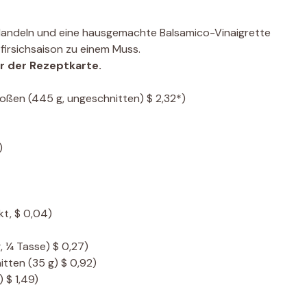
, Mandeln und eine hausgemachte Balsamico-Vinaigrette
Pfirsichsaison zu einem Muss.
er der Rezeptkarte.
oßen (445 g, ungeschnitten) $ 2,32*)
)
kt, $ 0,04)
, ¼ Tasse) $ 0,27)
tten (35 g) $ 0,92)
 $ 1,49)