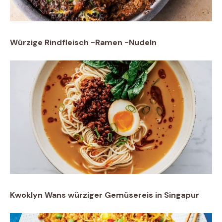
Würzige Rindfleisch -Ramen -Nudeln
Kwoklyn Wans würziger Gemüsereis in Singapur