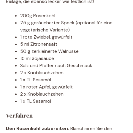
Beilage, die ebenso lecker wie festlich ist!
200g Rosenkohl
75 g geräucherter Speck (optional für eine
vegetarische Variante)
1 rote Zwiebel, gewürfelt
5 ml Zitronensaft
50 g zerkleinerte Walnüsse
15 ml Sojasauce
Salz und Pfeffer nach Geschmack
2 x Knoblauchzehen
1 x TL Sesamöl
1 x roter Apfel, gewürfelt
2 x Knoblauchzehen
1 x TL Sesamöl
Verfahren
Den Rosenkohl zubereiten:
Blanchieren Sie den