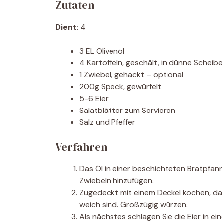
Zutaten
Dient
: 4
3 EL Olivenöl
4 Kartoffeln, geschält, in dünne Scheib
1 Zwiebel, gehackt – optional
200g Speck, gewürfelt
5-6 Eier
Salatblätter zum Servieren
Salz und Pfeffer
Verfahren
Das Öl in einer beschichteten Bratpfanne
Zwiebeln hinzufügen.
Zugedeckt mit einem Deckel kochen, dab
weich sind. Großzügig würzen.
Als nächstes schlagen Sie die Eier in e