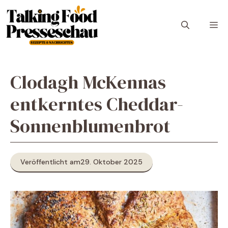
Zum
Inhalt
M
springen
Clodagh McKennas
entkerntes Cheddar-
Sonnenblumenbrot
Veröffentlicht am
29. Oktober 2025