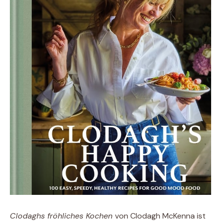
Clodaghs fröhliches Kochen
von Clodagh McKenna ist