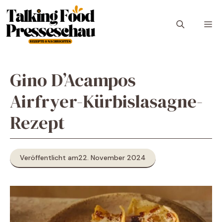
Zum
Inhalt
M
springen
Gino D’Acampos
Airfryer-Kürbislasagne-
Rezept
Veröffentlicht am
22. November 2024