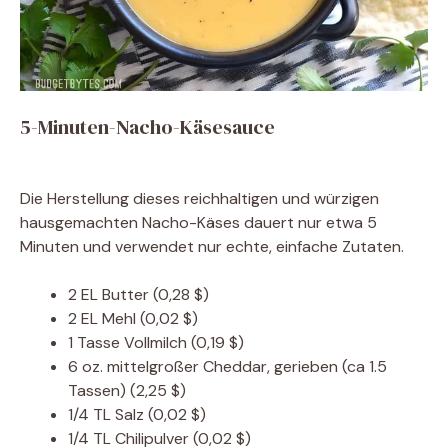
5-Minuten-Nacho-Käsesauce
Die Herstellung dieses reichhaltigen und würzigen
hausgemachten Nacho-Käses dauert nur etwa 5
Minuten und verwendet nur echte, einfache Zutaten.
2
EL
Butter
(0,28 $)
2
EL
Mehl
(0,02 $)
1
Tasse
Vollmilch
(0,19 $)
6
oz.
mittelgroßer Cheddar, gerieben (ca
1.5
Tassen)
(2,25 $)
1/4
TL
Salz
(0,02 $)
1/4
TL
Chilipulver
(0,02 $)