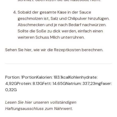
Sobald der gesamte Käse in der Sauce
geschmolzen ist, Salz und Chilipulver hinzufügen.
Abschmecken und je nach Bedarf nachwürzen.
Sollte die Soße zu dick werden, einfach einen
weiteren Schuss Milch unterrühren.
Sehen Sie hier, wie wir die Rezeptkosten berechnen.
Portion:
1
Portion
Kalorien:
183.1
kcal
Kohlenhydrate:
4,92
G
Protein:
8.13
G
Fett:
14.65
G
Natrium:
337,23
mg
Faser:
0,32
G
Lesen Sie hier unseren vollständigen
Haftungsausschluss zum Nährwert.