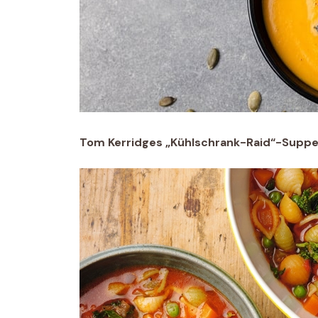
Tom Kerridges „Kühlschrank-Raid“-Supp