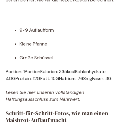
9×9 Auflaufform
Kleine Pfanne
Große Schüssel
Portion:
1
Portion
Kalorien:
335
kcal
Kohlenhydrate:
40
G
Protein:
12
G
Fett:
15
G
Natrium:
768
mg
Faser:
3
G
Lesen Sie hier unseren vollständigen
Haftungsausschluss zum Nährwert.
Schritt-für-Schritt-Fotos, wie man einen
Maisbrot-Auflauf macht