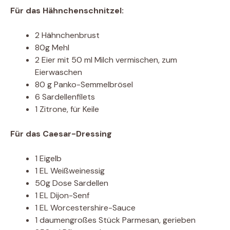
Für das Hähnchenschnitzel:
2 Hähnchenbrust
80g Mehl
2 Eier mit 50 ml Milch vermischen, zum
Eierwaschen
80 g Panko-Semmelbrösel
6 Sardellenfilets
1 Zitrone, für Keile
Für das Caesar-Dressing
1 Eigelb
1 EL Weißweinessig
50g Dose Sardellen
1 EL Dijon-Senf
1 EL Worcestershire-Sauce
1 daumengroßes Stück Parmesan, gerieben