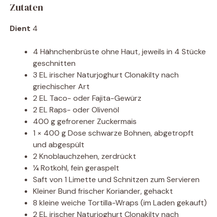
Zutaten
Dient
4
4 Hähnchenbrüste ohne Haut, jeweils in 4 Stücke
geschnitten
3 EL irischer Naturjoghurt Clonakilty nach
griechischer Art
2 EL Taco- oder Fajita-Gewürz
2 EL Raps- oder Olivenöl
400 g gefrorener Zuckermais
1 × 400 g Dose schwarze Bohnen, abgetropft
und abgespült
2 Knoblauchzehen, zerdrückt
¼ Rotkohl, fein geraspelt
Saft von 1 Limette und Schnitzen zum Servieren
Kleiner Bund frischer Koriander, gehackt
8 kleine weiche Tortilla-Wraps (im Laden gekauft)
2 EL irischer Naturjoghurt Clonakilty nach