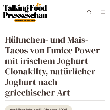
Zum
Inhalt
M
springen
Hühnchen- und Mais-
Tacos von Eunice Power
mit irischem Joghurt
Clonakilty, natürlicher
Joghurt nach
griechischer Art
Veröffentlicht am
16. Oktober 2025