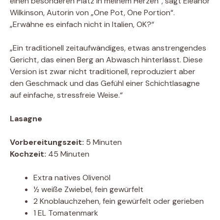
einen besonderen Platz in meinem Herzen“, sagt Eleanor
Wilkinson, Autorin von „One Pot, One Portion“.
„Erwähne es einfach nicht in Italien, OK?“
„Ein traditionell zeitaufwändiges, etwas anstrengendes
Gericht, das einen Berg an Abwasch hinterlässt. Diese
Version ist zwar nicht traditionell, reproduziert aber
den Geschmack und das Gefühl einer Schichtlasagne
auf einfache, stressfreie Weise.“
Lasagne
Vorbereitungszeit:
5 Minuten
Kochzeit:
45 Minuten
Extra natives Olivenöl
½ weiße Zwiebel, fein gewürfelt
2 Knoblauchzehen, fein gewürfelt oder gerieben
1 EL Tomatenmark