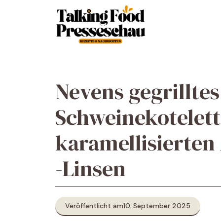
Zum
Inhalt
springen
Nevens gegrilltes
Schweinekotelett 
karamellisierten
-Linsen
Veröffentlicht am
10. September 2025