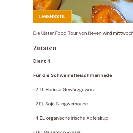
LEBENSSTIL
Die Ulster Food Tour von Neven wird mittwoch
Zutaten
Dient
4
Für die Schweinefleischmarinade
· 2 TL Harissa Gewürzgewürz
· 2 EL Soja & Ingwersauce
· 4 EL organische irische Apfelsirup
· 1 EL Balsamico -Essig