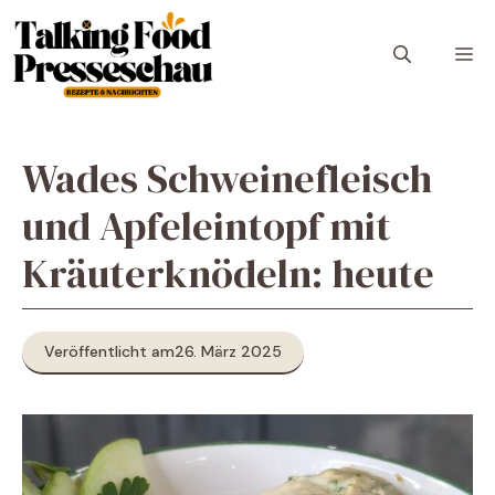
Zum
Inhalt
M
springen
Wades Schweinefleisch
und Apfeleintopf mit
Kräuterknödeln: heute
Veröffentlicht am
26. März 2025