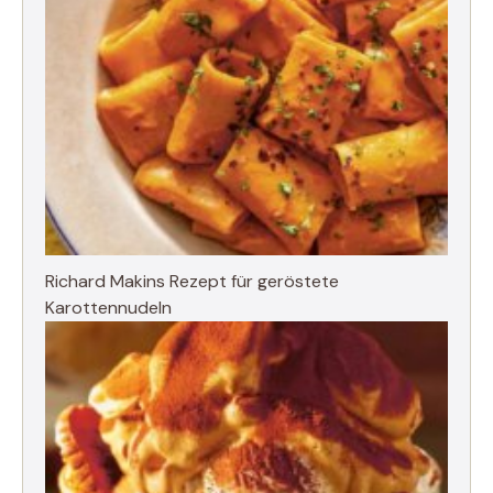
Richard Makins Rezept für geröstete
Karottennudeln