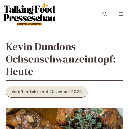
Zum
Inhalt
M
springen
Kevin Dundons
Ochsenschwanzeintopf:
Heute
Veröffentlicht am
4. Dezember 2025