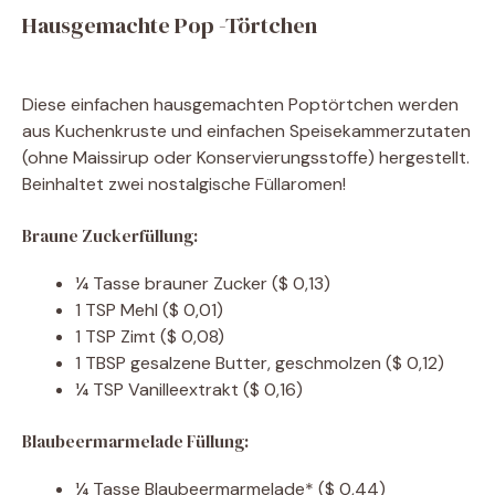
Hausgemachte Pop -Törtchen
Diese einfachen hausgemachten Poptörtchen werden
aus Kuchenkruste und einfachen Speisekammerzutaten
(ohne Maissirup oder Konservierungsstoffe) hergestellt.
Beinhaltet zwei nostalgische Füllaromen!
Braune Zuckerfüllung:
¼
Tasse
brauner Zucker
($ 0,13)
1
TSP
Mehl
($ 0,01)
1
TSP
Zimt
($ 0,08)
1
TBSP
gesalzene Butter, geschmolzen
($ 0,12)
¼
TSP
Vanilleextrakt
($ 0,16)
Blaubeermarmelade Füllung:
¼
Tasse
Blaubeermarmelade*
($ 0,44)