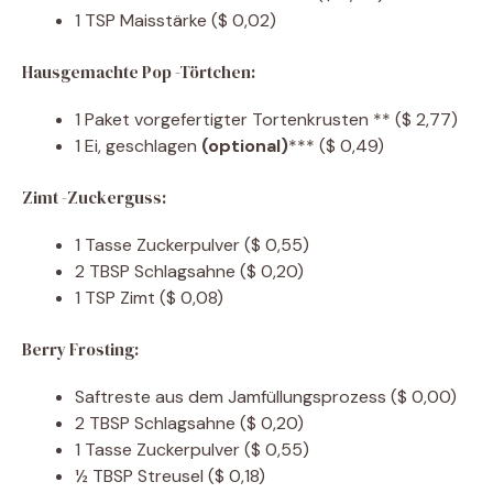
1
TSP
Maisstärke
($ 0,02)
Hausgemachte Pop -Törtchen:
1
Paket vorgefertigter Tortenkrusten **
($ 2,77)
1
Ei, geschlagen
(optional)
***
($ 0,49)
Zimt -Zuckerguss:
1
Tasse
Zuckerpulver
($ 0,55)
2
TBSP
Schlagsahne
($ 0,20)
1
TSP
Zimt
($ 0,08)
Berry Frosting:
Saftreste aus dem Jamfüllungsprozess
($ 0,00)
2
TBSP
Schlagsahne
($ 0,20)
1
Tasse
Zuckerpulver
($ 0,55)
½
TBSP
Streusel
($ 0,18)