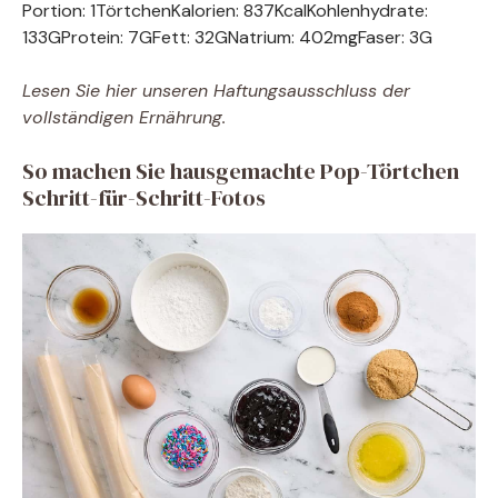
Portion:
1
Törtchen
Kalorien:
837
Kcal
Kohlenhydrate:
133
G
Protein:
7
G
Fett:
32
G
Natrium:
402
mg
Faser:
3
G
Lesen Sie hier unseren Haftungsausschluss der
vollständigen Ernährung.
So machen Sie hausgemachte Pop-Törtchen
Schritt-für-Schritt-Fotos