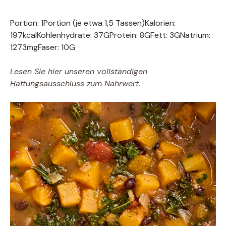
Portion:
1
Portion (je etwa 1,5 Tassen)
Kalorien:
197
kcal
Kohlenhydrate:
37
G
Protein:
8
G
Fett:
3
G
Natrium:
1273
mg
Faser:
10
G
Lesen Sie hier unseren vollständigen
Haftungsausschluss zum Nährwert.