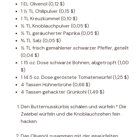
1
EL
Olivenöl
(0,12 $)
1 ½
TL
Chilipulver
(0,15 $)
1
TL
Kreuzkümmel
(0,10 $)
½
TL
Knoblauchpulver
(0,05 $)
½
TL
geräucherter Paprika
(0,05 $)
¾
TL
Salz
(0,05 $)
½
TL
frisch gemahlener schwarzer Pfeffer, geteilt
(0,04 $)
1 15
oz.
Dose schwarze Bohnen, abgetropft
(1,00
$)
1 14.5
oz.
Dose geröstete Tomatenwürfel
(1,25 $)
4
Tassen
Hühnerbrühe
(0,68 $)
4
Tassen
gehackter Grünkohl
(1,49 $)
Den Butternusskürbis schälen und würfeln.* Die
Zwiebel würfeln und die Knoblauchzehen fein
hacken.
Das Olivenöl zusammen mit der gewürfelten