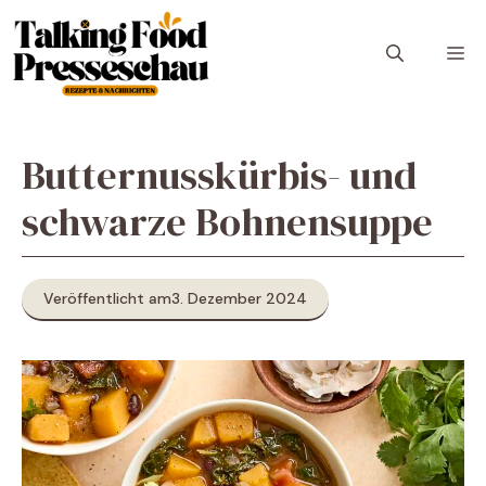
Zum
Inhalt
M
springen
Butternusskürbis- und
schwarze Bohnensuppe
Veröffentlicht am
3. Dezember 2024