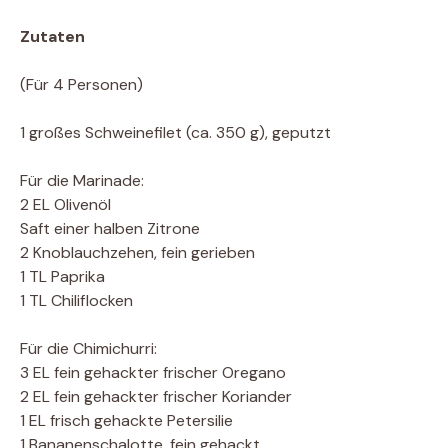
Zutaten
(Für 4 Personen)
1 großes Schweinefilet (ca. 350 g), geputzt
Für die Marinade:
2 EL Olivenöl
Saft einer halben Zitrone
2 Knoblauchzehen, fein gerieben
1 TL Paprika
1 TL Chiliflocken
Für die Chimichurri:
3 EL fein gehackter frischer Oregano
2 EL fein gehackter frischer Koriander
1 EL frisch gehackte Petersilie
1 Bananenschalotte, fein gehackt