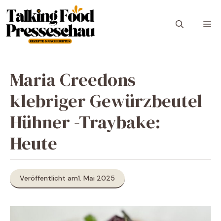
Zum
Inhalt
M
springen
Maria Creedons
klebriger Gewürzbeutel
Hühner -Traybake:
Heute
Veröffentlicht am
1. Mai 2025