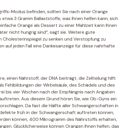
iffs-Modus befinden, sollten Sie nach einer Orange
A etwa 3 Gramm Ballaststoffe, was Ihnen helfen kann, sich
e einfache Orange als Dessert zu einer Mahlzeit kann Ihnen
äter nicht hungrig sind“, sagt sie. Weitere gute
n Cholesterinspiegel zu senken und Verstopfung zu
nen auf jeden Fall eine Dankesanzeige für diese nahrhafte
einen Nährstoff, der DNA beiträgt, die Zellteilung hilft
ls Fehlbildungen der Wirbelsäule, des Schädels und des
 drei bis vier Wochen nach der Empfängnis nach Angaben
 auftreten. Aus diesem Grund hören Sie, wie Ob-Gyns ein
orschlagen. Da fast die Hälfte aller Schwangerschaften in
efekte früh in der Schwangerschaft auftreten können,
werden können, 400 Mikrogramm des Nährstoffs erhalten,
angen. Glücklicherweise können Orangen Ihnen helfen, das