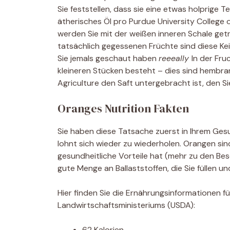
Sie feststellen, dass sie eine etwas holprige T
ätherisches Öl pro Purdue University College o
werden Sie mit der weißen inneren Schale getr
tatsächlich gegessenen Früchte sind diese Keil
Sie jemals geschaut haben
reeeally
In der Fru
kleineren Stücken besteht – dies sind hembran
Agriculture den Saft untergebracht ist, den S
Oranges Nutrition Fakten
Sie haben diese Tatsache zuerst in Ihrem Gesu
lohnt sich wieder zu wiederholen. Orangen sind
gesundheitliche Vorteile hat (mehr zu den Bes
gute Menge an Ballaststoffen, die Sie füllen 
Hier finden Sie die Ernährungsinformationen 
Landwirtschaftsministeriums (USDA):
62 Kalorien