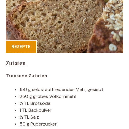
REZEPTE
Zutaten
Trockene Zutaten
150 g selbstauftreibendes Mehl, gesiebt
250 g grobes Vollkornmehl
½ TL Brotsoda
1 TL Backpulver
½ TL Salz
50 g Puderzucker