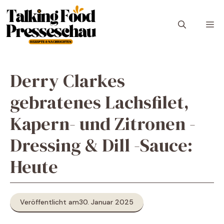
Zum
Inhalt
M
springen
Derry Clarkes
gebratenes Lachsfilet,
Kapern- und Zitronen -
Dressing & Dill -Sauce:
Heute
Veröffentlicht am
30. Januar 2025