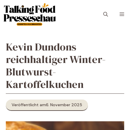
Zum
Inhalt
M
springen
Kevin Dundons
reichhaltiger Winter-
Blutwurst-
Kartoffelkuchen
Veröffentlicht am
6. November 2025