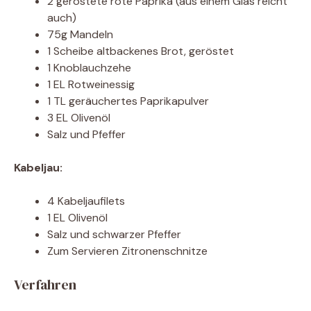
2 geröstete rote Paprika (aus einem Glas reicht
auch)
75g Mandeln
1 Scheibe altbackenes Brot, geröstet
1 Knoblauchzehe
1 EL Rotweinessig
1 TL geräuchertes Paprikapulver
3 EL Olivenöl
Salz und Pfeffer
Kabeljau:
4 Kabeljaufilets
1 EL Olivenöl
Salz und schwarzer Pfeffer
Zum Servieren Zitronenschnitze
Verfahren