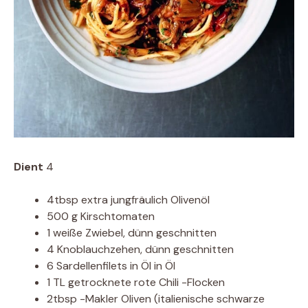
Dient
4
4tbsp extra jungfräulich Olivenöl
500 g Kirschtomaten
1 weiße Zwiebel, dünn geschnitten
4 Knoblauchzehen, dünn geschnitten
6 Sardellenfilets in Öl in Öl
1 TL getrocknete rote Chili -Flocken
2tbsp -Makler Oliven (italienische schwarze