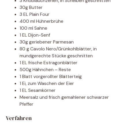
3 Knoblauchzehen, in Scheiben geschnitten
30g Butter
3 EL Plain Four
400 ml Hühnerbrühe
100 ml Sahne
1 EL Dijon-Senf
30g geriebener Parmesan
80 g Cavolo Nero/Grünkohlblätter, in
mundgerechte Stücke geschnitten
1 EL frische Estragonblätter
500g Hähnchen – Reste
1 Blatt vorgerollter Blätterteig
1 Ei, zum Waschen der Eier
1 EL Sesamkörner
Meersalz und frisch gemahlener schwarzer
Pfeffer
Verfahren