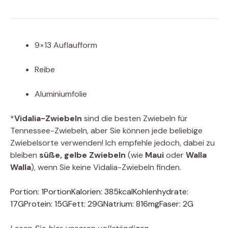
9×13 Auflaufform
Reibe
Aluminiumfolie
*
Vidalia-Zwiebeln
sind die besten Zwiebeln für
Tennessee-Zwiebeln, aber Sie können jede beliebige
Zwiebelsorte verwenden! Ich empfehle jedoch, dabei zu
bleiben
süße, gelbe Zwiebeln
(wie
Maui
oder
Walla
Walla
), wenn Sie keine Vidalia-Zwiebeln finden.
Portion:
1
Portion
Kalorien:
385
kcal
Kohlenhydrate:
17
G
Protein:
15
G
Fett:
29
G
Natrium:
816
mg
Faser:
2
G