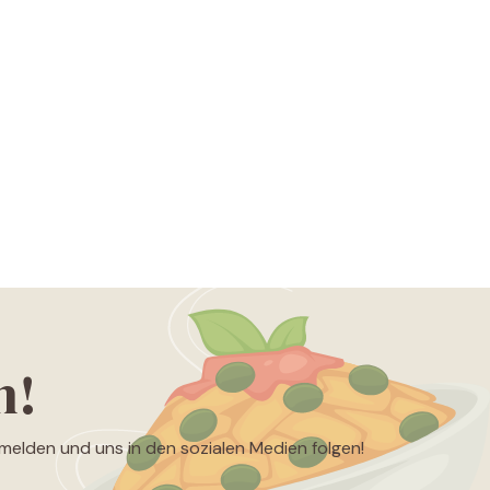
n!
nmelden und uns in den sozialen Medien folgen!