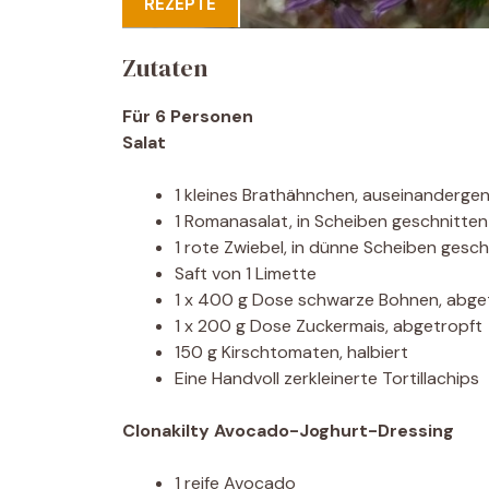
REZEPTE
Zutaten
Für 6 Personen
Salat
1 kleines Brathähnchen, auseinanderg
1 Romanasalat, in Scheiben geschnitten
1 rote Zwiebel, in dünne Scheiben gesch
Saft von 1 Limette
1 x 400 g Dose schwarze Bohnen, abge
1 x 200 g Dose Zuckermais, abgetropft
150 g Kirschtomaten, halbiert
Eine Handvoll zerkleinerte Tortillachips
Clonakilty Avocado-Joghurt-Dressing
1 reife Avocado