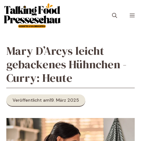
Zum
Inhalt
M
springen
Mary D’Arcys leicht
gebackenes Hühnchen -
Curry: Heute
Veröffentlicht am
19. März 2025