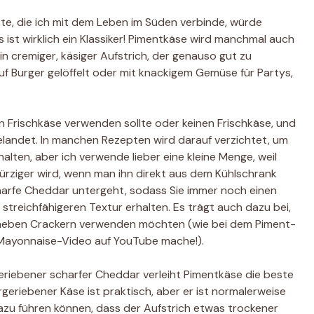
te, die ich mit dem Leben im Süden verbinde, würde
 ist wirklich ein Klassiker! Pimentkäse wird manchmal auch
in cremiger, käsiger Aufstrich, der genauso gut zu
f Burger gelöffelt oder mit knackigem Gemüse für Partys,
n Frischkäse verwenden sollte oder keinen Frischkäse, und
 gelandet. In manchen Rezepten wird darauf verzichtet, um
en, aber ich verwende lieber eine kleine Menge, weil
ürziger wird, wenn man ihn direkt aus dem Kühlschrank
charfe Cheddar untergeht, sodass Sie immer noch einen
streichfähigeren Textur erhalten. Es trägt auch dazu bei,
hn neben Crackern verwenden möchten (wie bei dem Piment-
 Mayonnaise-Video auf YouTube mache!).
eriebener scharfer Cheddar verleiht Pimentkäse die beste
riebener Käse ist praktisch, aber er ist normalerweise
azu führen können, dass der Aufstrich etwas trockener