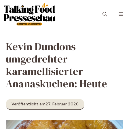
Zum
Inhalt
M
springen
Kevin Dundons
umgedrehter
karamellisierter
Ananaskuchen: Heute
Veröffentlicht am
27. Februar 2026