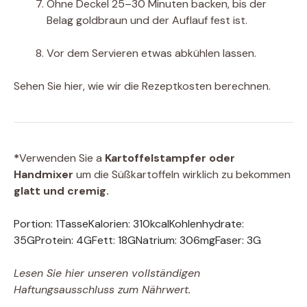
Ohne Deckel 25–30 Minuten backen, bis der
Belag goldbraun und der Auflauf fest ist.
Vor dem Servieren etwas abkühlen lassen.
Sehen Sie hier, wie wir die Rezeptkosten berechnen.
*
Verwenden Sie a
Kartoffelstampfer oder
Handmixer
um die Süßkartoffeln wirklich zu bekommen
glatt und cremig.
Portion:
1
Tasse
Kalorien:
310
kcal
Kohlenhydrate:
35
G
Protein:
4
G
Fett:
18
G
Natrium:
306
mg
Faser:
3
G
Lesen Sie hier unseren vollständigen
Haftungsausschluss zum Nährwert.