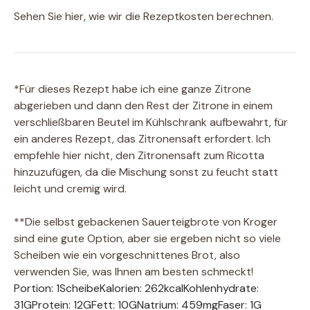
Sehen Sie hier, wie wir die Rezeptkosten berechnen.
*Für dieses Rezept habe ich eine ganze Zitrone
abgerieben und dann den Rest der Zitrone in einem
verschließbaren Beutel im Kühlschrank aufbewahrt, für
ein anderes Rezept, das Zitronensaft erfordert. Ich
empfehle hier nicht, den Zitronensaft zum Ricotta
hinzuzufügen, da die Mischung sonst zu feucht statt
leicht und cremig wird.
**Die selbst gebackenen Sauerteigbrote von Kroger
sind eine gute Option, aber sie ergeben nicht so viele
Scheiben wie ein vorgeschnittenes Brot, also
verwenden Sie, was Ihnen am besten schmeckt!
Portion:
1
Scheibe
Kalorien:
262
kcal
Kohlenhydrate:
31
G
Protein:
12
G
Fett:
10
G
Natrium:
459
mg
Faser:
1
G