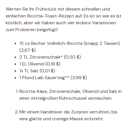
Werten Sie Ihr Frühstück mit diesem schnellen und
einfachen Ricotta-Toast-Rezept auf. Es ist so wie es ist
köstlich, aber wir haben auch vier leckere Variationen
zum Probieren beigefügt!
15
oz
Becher Vollmilch-Ricotta (knapp 2 Tassen)
(2,67 $)
2
TL
Zitronenschale*
(0,50 $)
1
EL
Olivenöl
(0,19 $)
¼
TL
Salz
(0,01 $)
1
Pfund
Laib Sauerteig**
(3,99 $)
Ricotta-Käse, Zitronenschale, Olivenöl und Salz in
einer mittelgroßen Rührschüssel vermischen.
Mit einem Handmixer die Zutaten verrühren, bis
eine glatte und cremige Masse entsteht.