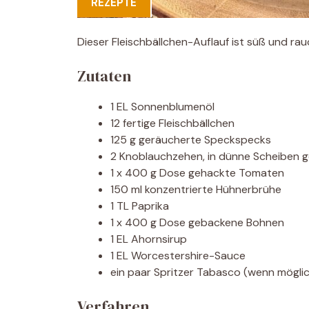
REZEPTE
Dieser Fleischbällchen-Auflauf ist süß und r
Zutaten
1 EL Sonnenblumenöl
12 fertige Fleischbällchen
125 g geräucherte Speckspecks
2 Knoblauchzehen, in dünne Scheiben 
1 x 400 g Dose gehackte Tomaten
150 ml konzentrierte Hühnerbrühe
1 TL Paprika
1 x 400 g Dose gebackene Bohnen
1 EL Ahornsirup
1 EL Worcestershire-Sauce
ein paar Spritzer Tabasco (wenn möglic
Verfahren