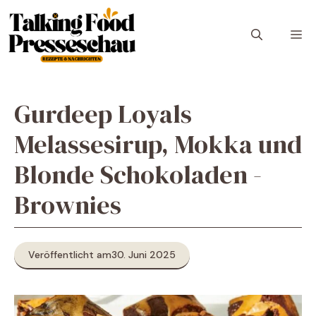
Zum
Inhalt
M
springen
Gurdeep Loyals
Melassesirup, Mokka und
Blonde Schokoladen -
Brownies
Veröffentlicht am
30. Juni 2025