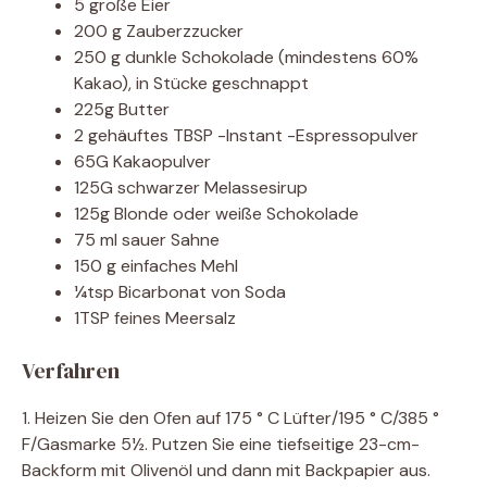
5 große Eier
200 g Zauberzzucker
250 g dunkle Schokolade (mindestens 60%
Kakao), in Stücke geschnappt
225g Butter
2 gehäuftes TBSP -Instant -Espressopulver
65G Kakaopulver
125G schwarzer Melassesirup
125g Blonde oder weiße Schokolade
75 ml sauer Sahne
150 g einfaches Mehl
¼tsp Bicarbonat von Soda
1TSP feines Meersalz
Verfahren
1. Heizen Sie den Ofen auf 175 ° C Lüfter/195 ° C/385 °
F/Gasmarke 5½. Putzen Sie eine tiefseitige 23-cm-
Backform mit Olivenöl und dann mit Backpapier aus.