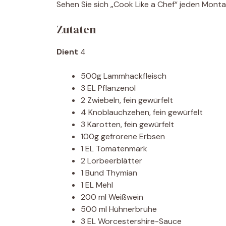
Sehen Sie sich „Cook Like a Chef“ jeden Mont
Zutaten
Dient
4
500g Lammhackfleisch
3 EL Pflanzenöl
2 Zwiebeln, fein gewürfelt
4 Knoblauchzehen, fein gewürfelt
3 Karotten, fein gewürfelt
100g gefrorene Erbsen
1 EL Tomatenmark
2 Lorbeerblätter
1 Bund Thymian
1 EL Mehl
200 ml Weißwein
500 ml Hühnerbrühe
3 EL Worcestershire-Sauce