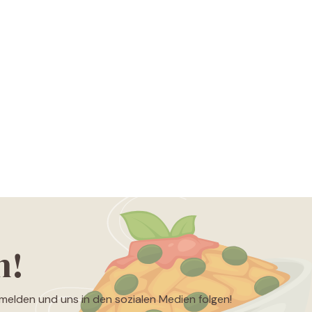
n!
nmelden und uns in den sozialen Medien folgen!